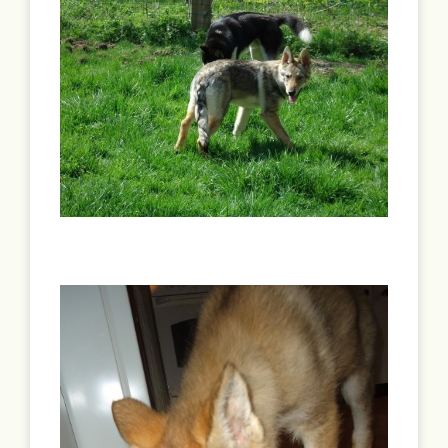
Portées en cours
Portées archivées
Infos pratiques
Activités
Rechercher: