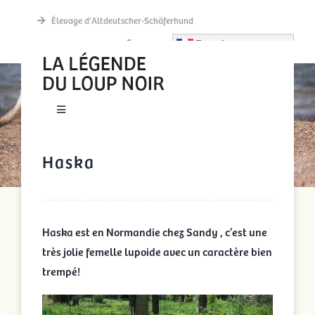
Passer
Élevage d’Altdeutscher-Schäferhund
au
French
contenu
HASKA
Toggle
Navigation
New accueil
Haska
Actualités
Haska est en Normandie chez Sandy , c’est une
Découvrir
très jolie femelle lupoide avec un caractère bien
trempé!
La meute