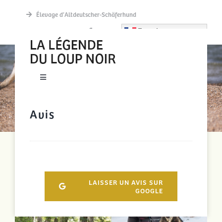
Passer
Élevage d’Altdeutscher-Schäferhund
au
French
contenu
AVIS
Toggle
Navigation
New accueil
Avis
Actualités
Découvrir
LAISSER UN AVIS SUR
GOOGLE
La meute