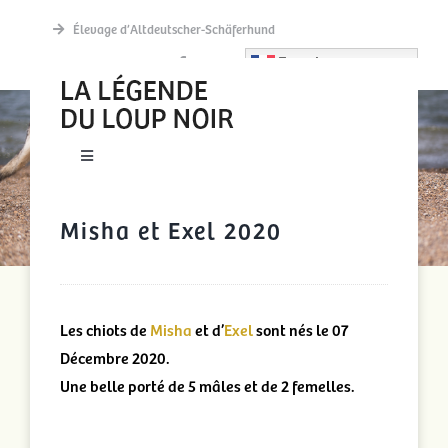
Passer
Élevage d’Altdeutscher-Schäferhund
au
French
contenu
MISHA ET EXEL 2020
Toggle
Navigation
New accueil
Misha et Exel 2020
Actualités
Les chiots de
Misha
et d’
Exel
sont nés le 07
Découvrir
Décembre 2020.
Une belle porté de 5 mâles et de 2 femelles.
La meute