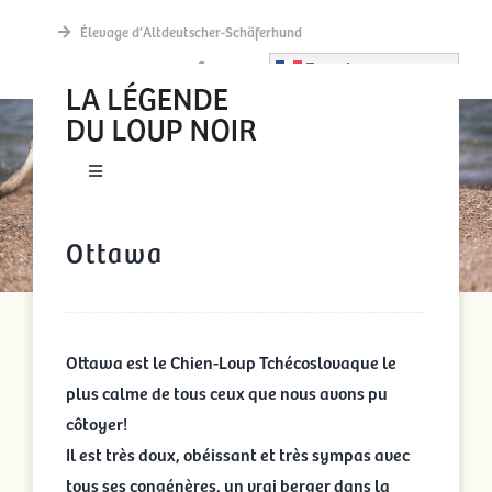
Passer
Élevage d’Altdeutscher-Schäferhund
au
French
contenu
OTTAWA
Toggle
Navigation
New accueil
Ottawa
Actualités
Ottawa est le Chien-Loup Tchécoslovaque le
Découvrir
plus calme de tous ceux que nous avons pu
côtoyer!
La meute
Il est très doux, obéissant et très sympas avec
tous ses congénères, un vrai berger dans la