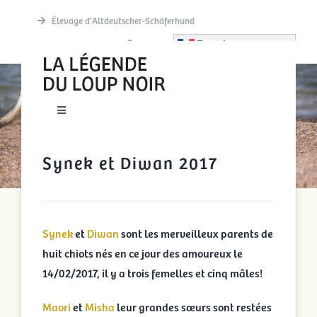
Passer
Élevage d’Altdeutscher-Schäferhund
au
French
contenu
SYNEK ET DIWAN 2017
Toggle
Navigation
New accueil
Synek et Diwan 2017
Actualités
Synek
et
Diwan
sont les merveilleux parents de
Découvrir
huit chiots nés en ce jour des amoureux le
14/02/2017, il y a trois femelles et cinq mâles!
La meute
Maori
et
Misha
leur grandes sœurs sont restées