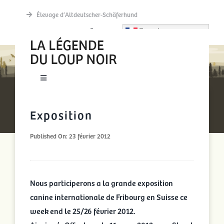
Passer
Élevage d’Altdeutscher-Schäferhund
au
French
contenu
EXPOSITION
Toggle
Navigation
New accueil
Exposition
Published On: 23 février 2012
Actualités
Découvrir
Nous participerons a la grande exposition
canine internationale de Fribourg en Suisse ce
La meute
week end le 25/26 février 2012.