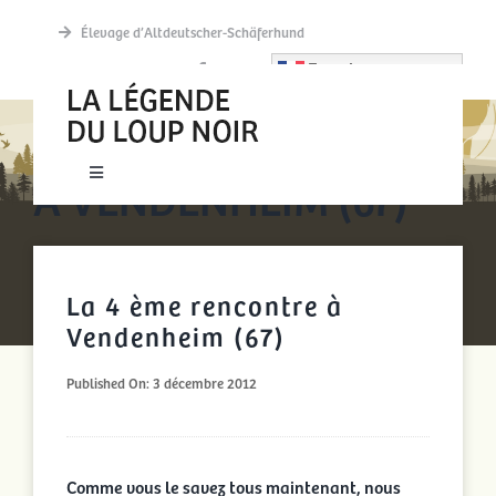
Passer
Élevage d’Altdeutscher-Schäferhund
au
French
contenu
LA 4 ÈME RENCONTRE
À VENDENHEIM (67)
Toggle
Navigation
New accueil
La 4 ème rencontre à
Actualités
Vendenheim (67)
Découvrir
Published On: 3 décembre 2012
La meute
Comme vous le savez tous maintenant, nous