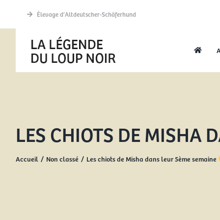
Passer
Élevage d’Altdeutscher-Schäferhund
au
contenu
A
LES CHIOTS DE MISHA 
Accueil
Non classé
Les chiots de Misha dans leur 5ème semaine