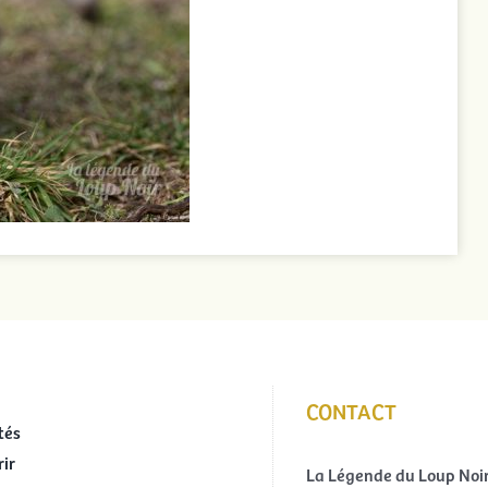
CONTACT
tés
ir
La Légende du Loup Noi