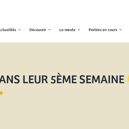
ctualités
Découvrir
La meute
Portées en cours
DANS LEUR 5ÈME SEMAINE