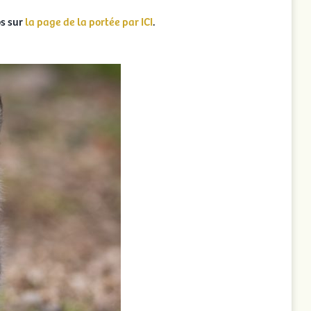
os sur
la page de la portée par ICI
.