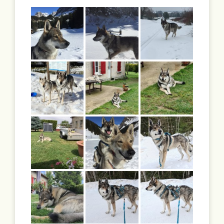
Portées en cours
Portées archivées
Infos pratiques
Activités
Rechercher: