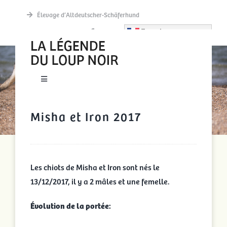
Passer
Élevage d’Altdeutscher-Schäferhund
au
French
contenu
MISHA ET IRON 2017
Toggle
Navigation
New accueil
Misha et Iron 2017
Actualités
Les chiots de Misha et Iron sont nés le
Découvrir
13/12/2017, il y a 2
mâles et une femelle.
Évolution de la portée:
La meute