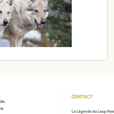
CONTACT
tés
ir
La Légende du Loup Noi