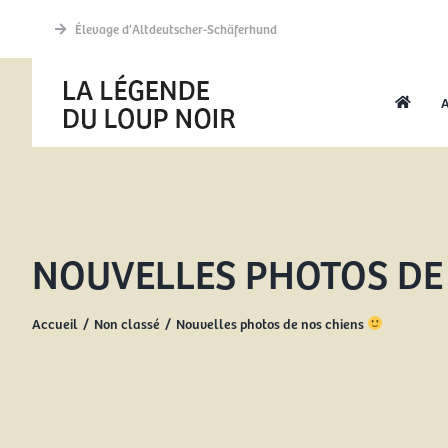
Passer
Élevage d’Altdeutscher-Schäferhund
au
contenu
A
NOUVELLES PHOTOS DE
Accueil
Non classé
Nouvelles photos de nos chiens