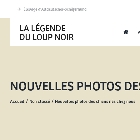
Passer
Élevage d’Altdeutscher-Schäferhund
au
contenu
A
NOUVELLES PHOTOS DE
Accueil
Non classé
Nouvelles photos des chiens nés chez nous