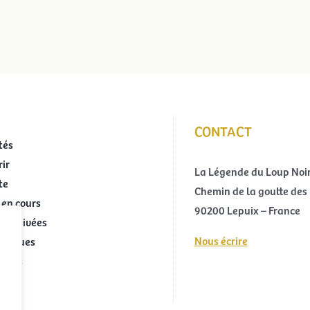
CONTACT
tés
ir
La Légende du Loup Noi
te
Chemin de la goutte des 
 en cours
90200 Lepuix – France
 archivées
Nous écrire
ratiques
ivités