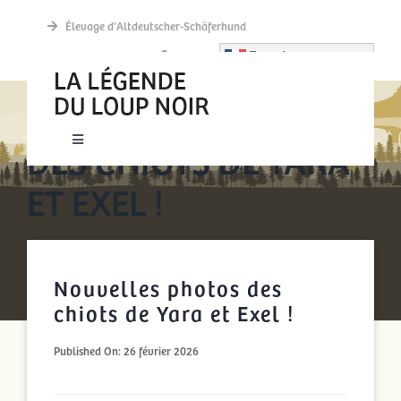
Passer
Élevage d’Altdeutscher-Schäferhund
au
French
contenu
NOUVELLES PHOTOS
DES CHIOTS DE YARA
Toggle
Navigation
ET EXEL !
New accueil
Actualités
Nouvelles photos des
Découvrir
chiots de Yara et Exel !
Published On: 26 février 2026
La meute