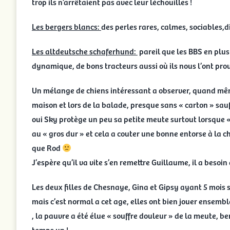
trop ils n’arrêtaient pas avec leur lèchouilles !
Les bergers blancs:
des perles rares, calmes, sociables,d
Les altdeutsche schaferhund:
pareil que les BBS en plus 
dynamique, de bons tracteurs aussi où ils nous l’ont pro
Un mélange de chiens intéressant a observer, quand mêm
maison et lors de la balade, presque sans « carton » sau
oui Sky protège un peu sa petite meute surtout lorsque «
au « gros dur » et cela a couter une bonne entorse à la 
que Rod
J’espère qu’il va vite s’en remettre Guillaume, il a besoi
Les deux filles de Chesnaye, Gina et Gipsy ayant 5 mois 
mais c’est normal a cet age, elles ont bien jouer ensembl
, la pauvre a été élue « souffre douleur » de la meute, b
temps un !