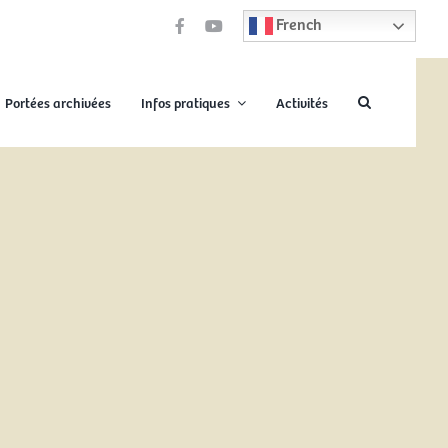
French
Portées archivées
Infos pratiques
Activités