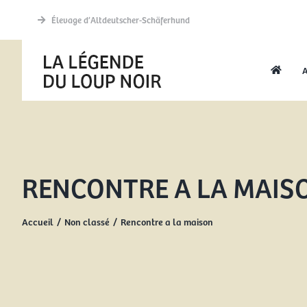
Passer
Élevage d’Altdeutscher-Schäferhund
au
contenu
A
RENCONTRE A LA MAIS
Accueil
Non classé
Rencontre a la maison