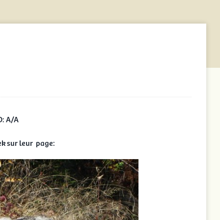
D: A/A
k sur leur page: