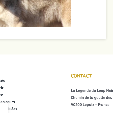
CONTACT
tés
ir
La Légende du Loup Noi
te
Chemin de la goutte des 
 en cours
90200 Lepuix – France
 archivées