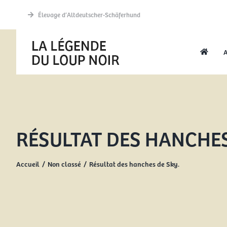
Passer
Élevage d’Altdeutscher-Schäferhund
au
contenu
A
RÉSULTAT DES HANCHES
Accueil
Non classé
Résultat des hanches de Sky.