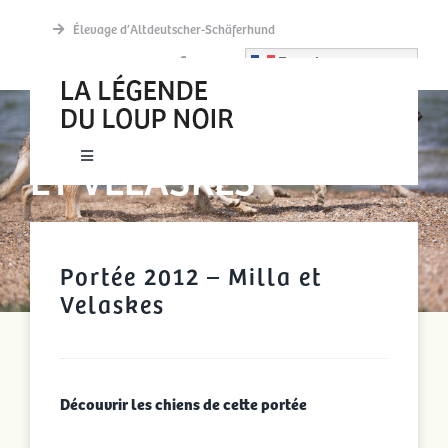
Passer
Élevage d’Altdeutscher-Schäferhund
au
French
contenu
PORTÉE 2012 – MILLA
ET VELASKES
Toggle
Navigation
New accueil
Portée 2012 – Milla et
Actualités
Velaskes
Découvrir
Découvrir les chiens de cette portée
La meute