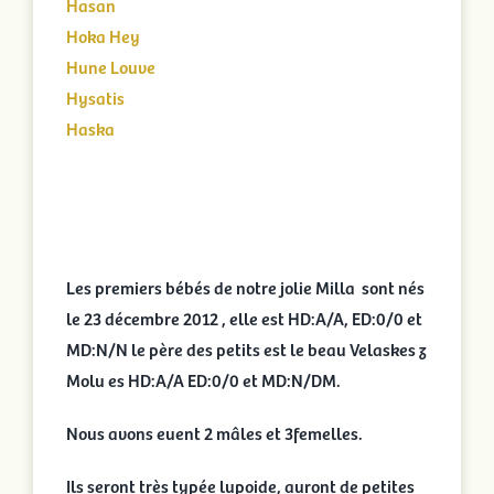
Hasan
Portées en cours
Hoka Hey
Hune Louve
Hysatis
Portées archivées
Haska
Infos pratiques
Activités
Les premiers bébés de notre jolie Milla sont nés
Rechercher:
le 23 décembre 2012 , elle est HD:A/A, ED:0/0 et
MD:N/N le père des petits est le beau Velaskes z
Molu es HD:A/A ED:0/0 et MD:N/DM.
Nous avons euent 2 mâles et 3femelles.
Ils seront très typée lupoide, auront de petites