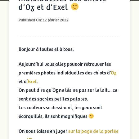
d’Oz et d’Exel
Portées en cours
Published On: 12 février 2022
Portées archivées
Infos pratiques
Bonjour à toutes et à tous,
Aujourd’hui vous allez pouvoir retrouver les
Activités
premières photos individuelles des chiots d’
Oz
et d’
Exel
.
Rechercher:
On peut dire qu’Oz ne lésine pas sur le lait… ce
sont des sacrées petites patates.
Les couleurs se dessinent, les yeux sont
écarquillés, ils sont magnifiques
On vous laisse en juger
sur la page de la portée