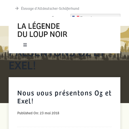
Passer
Élevage d’Altdeutscher-Schäferhund
au
French
contenu
NOUS VOUS
PRÉSENTONS OZ ET
Toggle
Navigation
EXEL!
New accueil
Actualités
Nous vous présentons Oz et
Découvrir
Exel!
Published On: 23 mai 2018
La meute