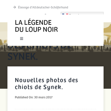
Passer
Élevage d’Altdeutscher-Schäferhund
au
French
contenu
NOUVELLES PHOTOS
DES CHIOTS DE
Toggle
Navigation
SYNEK.
New accueil
Actualités
Nouvelles photos des
Découvrir
chiots de Synek.
Published On: 30 mars 2017
La meute