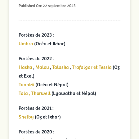
Published On: 22 septembre 2023
Portées en cours
Portées archivées
Portées de 2023 :
Umbra
(Océa et Ikhar)
Infos pratiques
Portées de 2022 :
Haska
,
Malou
,
Talaska
,
Trafalgar et Tessia
(Oz
Activités
et Exel)
Tannkä
(Océa et Népal)
Rechercher:
Tala , Thorwell
(Lyawatha et Népal)
Portées de 2021 :
Shelby
(Oz et Ikhar)
Portées de 2020 :