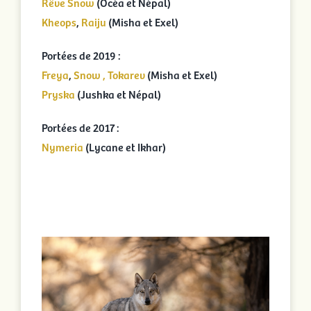
Rêve Snow
(Océa et Népal)
Kheops
,
Raiju
(Misha et Exel)
Portées de 2019 :
Freya
,
Snow , Tokarev
(Misha et Exel)
Pryska
(Jushka et Népal)
Portées de 2017 :
Nymeria
(Lycane et Ikhar)